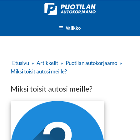
Siirry
sisältöön
Valikko
JULKAISTU
Etusivu
»
Artikkelit
»
Puotilan autokorjaamo
»
Miksi toisit autosi meille?
Miksi toisit autosi meille?