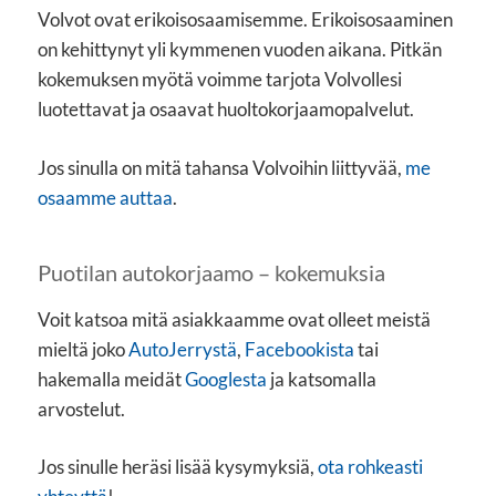
Volvot ovat erikoisosaamisemme. Erikoisosaaminen
on kehittynyt yli kymmenen vuoden aikana. Pitkän
kokemuksen myötä voimme tarjota Volvollesi
luotettavat ja osaavat huoltokorjaamopalvelut.
Jos sinulla on mitä tahansa Volvoihin liittyvää,
me
osaamme auttaa
.
Puotilan autokorjaamo – kokemuksia
Voit katsoa mitä asiakkaamme ovat olleet meistä
mieltä joko
AutoJerrystä
,
Facebookista
tai
hakemalla meidät
Googlesta
ja katsomalla
arvostelut.
Jos sinulle heräsi lisää kysymyksiä,
ota rohkeasti