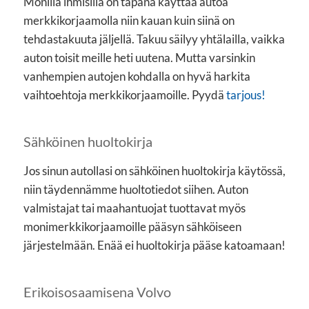
Monilla ihmisillä on tapana käyttää autoa
merkkikorjaamolla niin kauan kuin siinä on
tehdastakuuta jäljellä. Takuu säilyy yhtälailla, vaikka
auton toisit meille heti uutena. Mutta varsinkin
vanhempien autojen kohdalla on hyvä harkita
vaihtoehtoja merkkikorjaamoille. Pyydä
tarjous!
Sähköinen huoltokirja
Jos sinun autollasi on sähköinen huoltokirja käytössä,
niin täydennämme huoltotiedot siihen. Auton
valmistajat tai maahantuojat tuottavat myös
monimerkkikorjaamoille pääsyn sähköiseen
järjestelmään. Enää ei huoltokirja pääse katoamaan!
Erikoisosaamisena Volvo