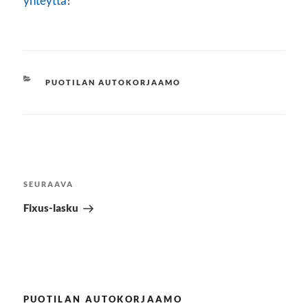
yhteyttä
!
KATEGORIAT
PUOTILAN AUTOKORJAAMO
Artikkelien
selaus
Seuraava
SEURAAVA
artikkeli
Fixus-lasku
PUOTILAN AUTOKORJAAMO