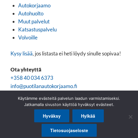
Autokorjaamo
Autohuolto
Muut palvelut
Katsastuspalvelu
Volvoille
Kysy lisää
, jos listasta ei heti löydy sinulle sopivaa!
Ota yhteyttä
+358 40 034 6373
info@puotilanautokorjaamo.fi
lomake
Käytämme evästeitä palvelun laadun varmistamiseksi.
Jatkamalla sivuston käyttöä hyväksyt evästeet.
Hyväksy
Hylkää
Tietosuojaseloste
© 2026 Puotilan autokorjaamo
Toteuttaja: Feellike
Tietosuojaseloste
0400346373