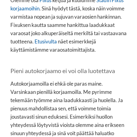
Olemme osa
Fixus
ketjua ja kuulumme
Stadin Fixus
korjaamoihin
. Sinä hyödyt tästä, koska näin voimme
varmistaa nopean ja sujuvan varaosien hankinnan.
Fixuksen kautta saamme hankittua laadukkaat
varaosat joko alkuperäiseltä merkiltä tai vastaavana
tuotteena.
Etusivulta
näet esimerkkejä
käyttämistämme varaosatoimittajista.
Pieni autokorjaamo ei voi olla luotettava
Autokorjaamoilla ei ehkä ole paras maine.
Varsinkaan pienillä korjaamoilla. Me pyrimme
tekemään työmme aina laadukkaasti ja huolella. Ja
pienuus mahdollistaa sen, että voimme toimia
joustavasti sinun eduksesi. Esimerkiksi huollon
yhteydessä löytyvistä vioista olemme aina erikseen
sinuun yhteydessä ja sinä voit päättää haluatko