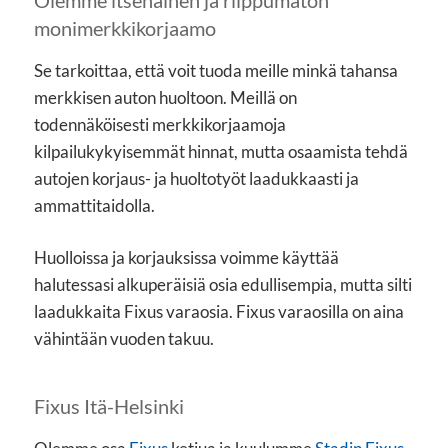
Olemme itsenäinen ja riippumaton
monimerkkikorjaamo
Se tarkoittaa, että voit tuoda meille minkä tahansa
merkkisen auton huoltoon. Meillä on
todennäköisesti merkkikorjaamoja
kilpailukykyisemmät hinnat, mutta osaamista tehdä
autojen korjaus- ja huoltotyöt laadukkaasti ja
ammattitaidolla.
Huolloissa ja korjauksissa voimme käyttää
halutessasi alkuperäisiä osia edullisempia, mutta silti
laadukkaita Fixus varaosia. Fixus varaosilla on aina
vähintään vuoden takuu.
Fixus Itä-Helsinki